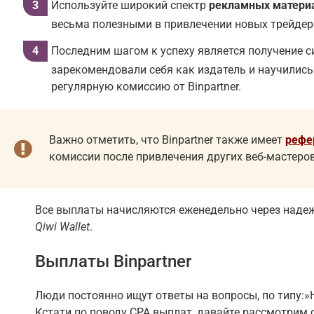
Используйте широкий спектр
рекламных матери
весьма полезными в привлечении новых трейдеро
Последним шагом к успеху является получение с
зарекомендовали себя как издатель и научились
регулярную комиссию от Binpartner.
Важно отметить, что Binpartner также имеет
рефе
комиссии после привлечения других веб-мастеро
Все выплаты начисляются еженедельно через надеж
Qiwi Wallet
.
Выплаты Binpartner
Люди постоянно ищут ответы на вопросы, по типу:»Н
Кстати по поводу CPA выплат, давайте рассмотрим 