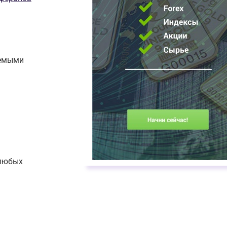
лемыми
 любых