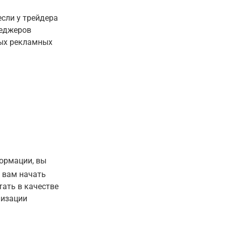
сли у трейдера
неджеров
ных рекламных
формации, вы
 вам начать
тать в качестве
лизации