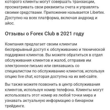
которого клиенты могут совершать транзакции,
просматривать свои реквизиты счета и управлять
своими средствами. Приложение называется Libertex.
Доступно на всех платформа, включая андроид и
айос.
Отзывы о Forex Club в 2021 году
Компания предлагает своим клиентам
беспрерывный доступ к обслуживанию и технической
поддержке клиентов. Вы можете обратиться в отдел
обслуживания клиентов и жалоб, отправив им
электронное письмо или связавшись со
специалистом по обслуживанию клиентов, используя
опцию live chat, которая доступна на их веб-сайте.
Вы также можете позвонить в центр обслуживания
клиентов, используя номер телефона. Клиенты могут
использовать этот номер из любой точки мира и
узнавать актуальную информацию о бинарном
трейдинге.