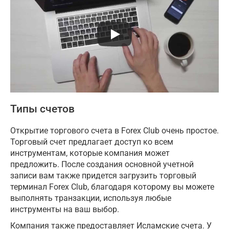
Типы счетов
Открытие торгового счета в Forex Club очень простое.
Торговый счет предлагает доступ ко всем
инструментам, которые компания может
предложить. После создания основной учетной
записи вам также придется загрузить торговый
терминал Forex Club, благодаря которому вы можете
выполнять транзакции, используя любые
инструменты на ваш выбор.
Компания также предоставляет Исламские счета. У