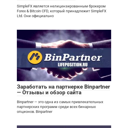
SimpleFX является нелицензированным брокером
Forex & Bitcoin CFD, который принадлежит SimpleFX
Ltd. Они официально
Заработать на партнерке Binpartner
— Отзывы и обзор сайта
Binpartner — это одна из самых привлекательных
партнерских программ среди всех бинарных
опционов. Binpartner