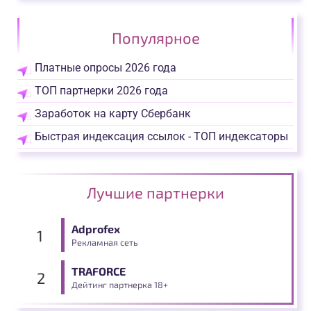
Популярное
Платные опросы 2026 года
ТОП партнерки 2026 года
Заработок на карту Сбербанк
Быстрая индексация ссылок - ТОП индексаторы
Лучшие партнерки
Adprofex
Рекламная сеть
TRAFORCE
Дейтинг партнерка 18+