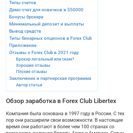
Типы счетов
Демо-счет для новичков в $50000
Бонусы брокера
Минимальный депозит и выплаты
Вывод средств
Типы бинарных опционов в Forex Club
Приложение
Отзывы о Forex Club в 2021 году
Брокер легальный или скам?
Хорошие отзывы
Плохие отзывы
Заключение и партнерская программа
Автор статьи
Обзор заработка в Forex Club Libertex
Компания была основана в 1997 году в России. С тех
пор они расширили свои возможности. В настоящее
время они работают в более чем 100 странах со