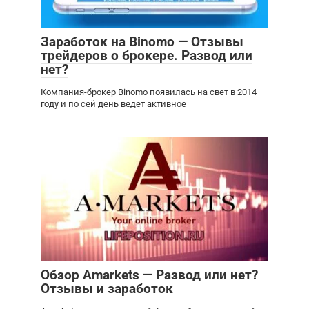
Заработок на Binomo — Отзывы
трейдеров о брокере. Развод или
нет?
Компания-брокер Binomo появилась на свет в 2014
году и по сей день ведет активное
Обзор Amarkets — Развод или нет?
Отзывы и заработок