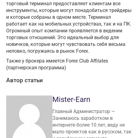
торговый терминал предоставляет клиентам все
инструменты, которые могут понадобиться трейдеры
и которые собраны в одном месте. Терминал
работает как на мобильных устройствах, так и на ПК.
Огромный опыт компании проявляется в ведении
торговых отношений. Это идеальный выбор для
новичков, которые могут чувствовать себя весьма
неловко, погружаясь в рынок Forex.
Также у брокера имеется Forex Club Affilates
(партнерская программа)
Автор статьи
Mister-Earn
Главный Администратор —
Занимаюсь заработком в
интернете более 10 лет, веду не
мало проектов как в русском, так