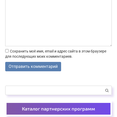
Сохранить моё имя, email и адрес сайта в этом браузере
для последующих моих комментариев.
Поиск:
Каталог партнерских программ