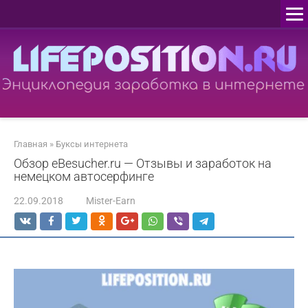
Перейти
к
контенту
Главная
»
Буксы интернета
Обзор eBesucher.ru — Отзывы и заработок на
немецком автосерфинге
22.09.2018
Mister-Earn