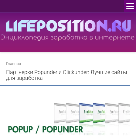
Перейти
к
контенту
Главная
Партнерки Popunder и Clickunder: Лучшие сайты
для заработка