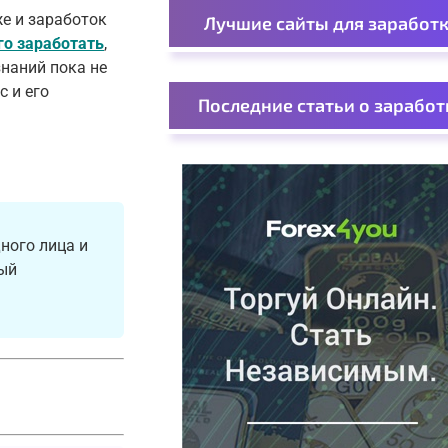
же и заработок
Лучшие сайты для заработ
го заработать
,
знаний пока не
с и его
Последние статьи о заработ
ного лица и
ный