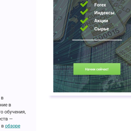
 в
ние в
о обучения,
еств —
и в
обзоре