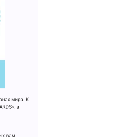
анах мира. К
ARDS», а
ых вам