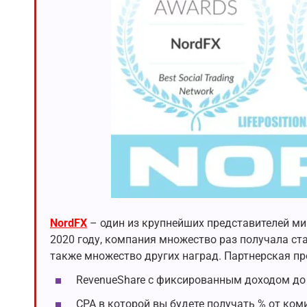
NordFX
– один из крупнейших представителей мир
2020 году, компания множество раз получала ст
также множество других наград. Партнерская п
RevenueShare с фиксированным доходом до
CPA в которой вы будете получать % от ко