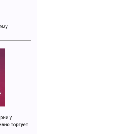
тему
рии у
ивно торгует