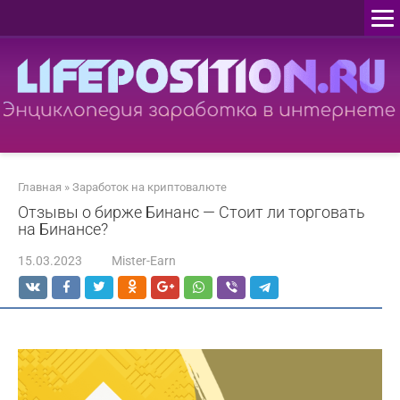
Перейти
к
контенту
Главная
»
Заработок на криптовалюте
Отзывы о бирже Бинанс — Стоит ли торговать
на Бинансе?
15.03.2023
Mister-Earn