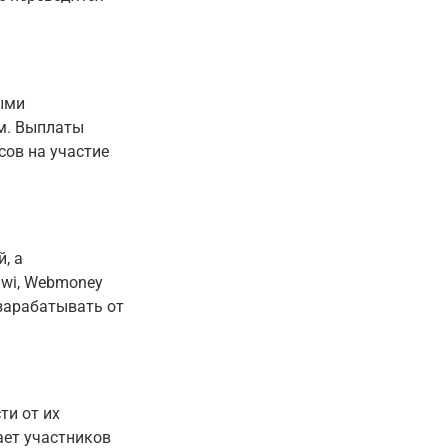
ыми
ям. Выплаты
сов на участие
, а
iwi, Webmoney
 зарабатывать от
ти от их
ает участников