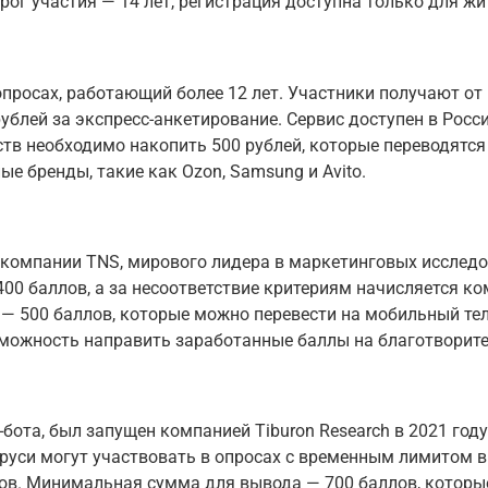
рог участия — 14 лет, регистрация доступна только для жи
просах, работающий более 12 лет. Участники получают от 
блей за экспресс-анкетирование. Сервис доступен в Росси
ств необходимо накопить 500 рублей, которые переводятся
 бренды, такие как Ozon, Samsung и Avito.
компании TNS, мирового лидера в маркетинговых исследо
400 баллов, а за несоответствие критериям начисляется к
— 500 баллов, которые можно перевести на мобильный те
можность направить заработанные баллы на благотворите
бота, был запущен компанией Tiburon Research в 2021 год
аруси могут участвовать в опросах с временным лимитом в
лов. Минимальная сумма для вывода — 700 баллов, которы