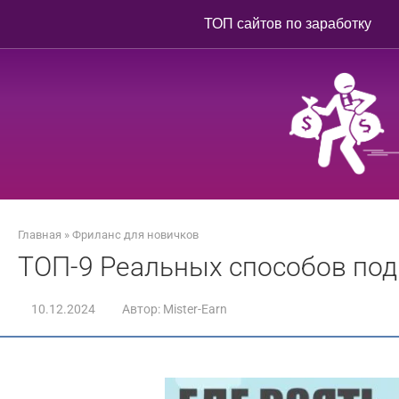
Перейти
ТОП сайтов по заработку
к
контенту
Главная
»
Фриланс для новичков
ТОП-9 Реальных способов подн
10.12.2024
Автор:
Mister-Earn