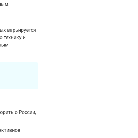
ным.
рых варьируется
ю технику и
ьным
орить о России,
пективное