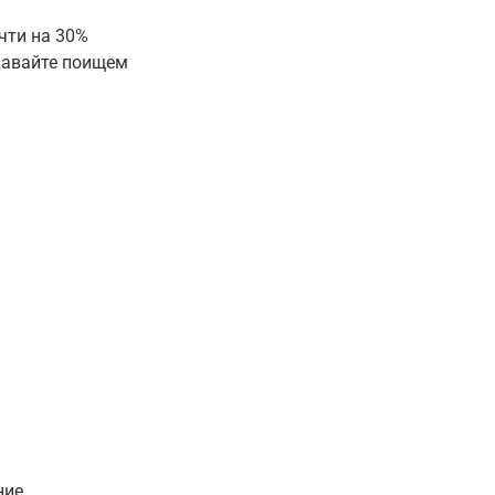
чти на 30%
давайте поищем
ние.