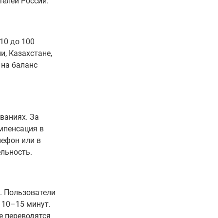
телей России.
10 до 100
и, Казахстане,
 на баланс
ваниях. За
омпенсация в
лефон или в
льность.
у. Пользователи
 10–15 минут.
е переводятся