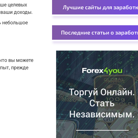
ьше целевых
Лучшие сайты для заработ
 ваши доходы.
шь небольшое
Последние статьи о заработ
 что вы можете
опыт, прежде