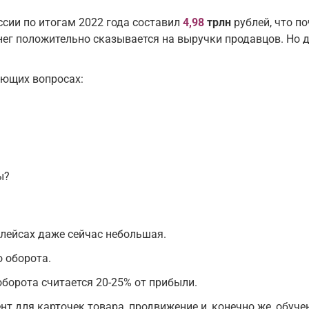
ссии по итогам 2022 года составил
4,98
трлн
рублей, что по
енег положительно сказывается на выручки продавцов. Но 
ующих вопросах:
ы?
лейсах даже сейчас небольшая.
 оборота.
борота считается 20-25% от прибыли.
нт для карточек товара, продвижение и, конечно же, обуче