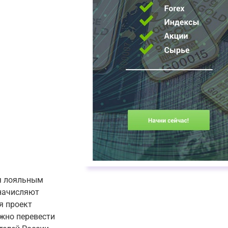
ря лояльным
 начисляют
я проект
жно перевести