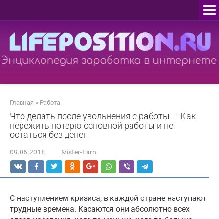
Перейти
к
контенту
Главная
»
Работа
Что делать после увольнения с работы — Как
пережить потерю основной работы и не
остаться без денег.
09.06.2018
Mister-Earn
С наступлением кризиса, в каждой стране наступают
трудные времена. Касаются они абсолютно всех