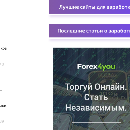
Лучшие сайты для заработ
Последние статьи о заработ
ков,
0
—
зки:
39