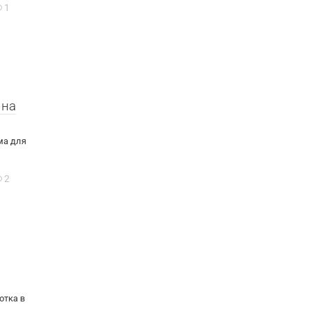
1
 на
ма для
2
отка в