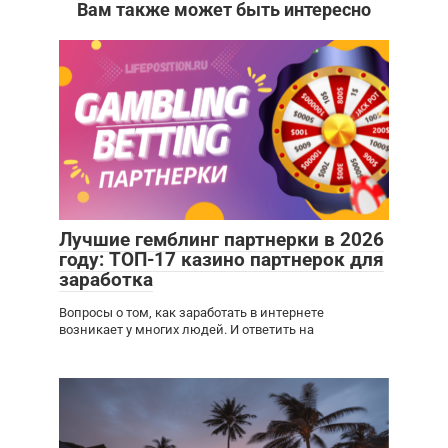
Вам также может быть интересно
Лучшие гемблинг партнерки в 2026
году: ТОП-17 казино партнерок для
заработка
Вопросы о том, как заработать в интернете
возникает у многих людей. И ответить на