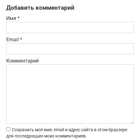
Добавить комментарий
Имя
*
Email
*
Комментарий
Сохранить моё имя, email и адрес сайта в этом браузере
для последующих моих комментариев.