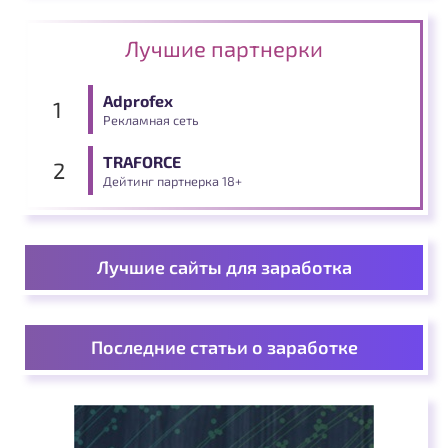
Лучшие партнерки
Adprofex
Рекламная сеть
TRAFORCE
Дейтинг партнерка 18+
Лучшие сайты для заработка
Последние статьи о заработке