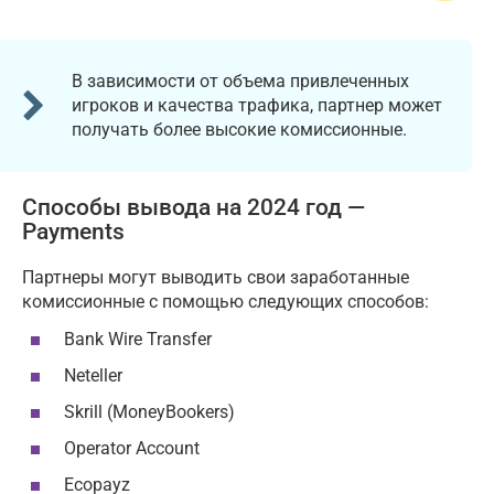
В зависимости от объема привлеченных
игроков и качества трафика, партнер может
получать более высокие комиссионные.
Способы вывода на 2024 год —
Payments
Партнеры могут выводить свои заработанные
комиссионные с помощью следующих способов:
Bank Wire Transfer
Neteller
Skrill (MoneyBookers)
Operator Account
Ecopayz