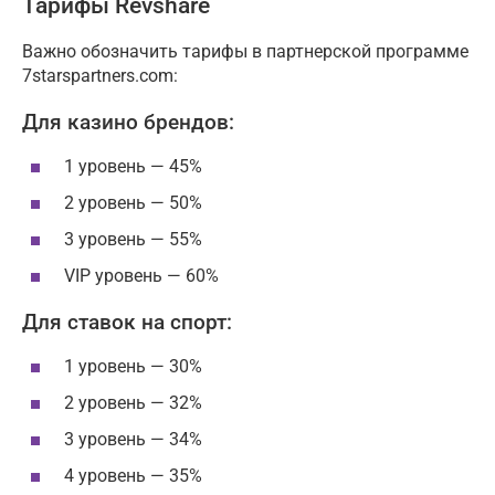
Тарифы Revshare
Важно обозначить тарифы в партнерской программе
7starspartners.com:
Для казино брендов:
1 уровень — 45%
2 уровень — 50%
3 уровень — 55%
VIP уровень — 60%
Для ставок на спорт:
1 уровень — 30%
2 уровень — 32%
3 уровень — 34%
4 уровень — 35%