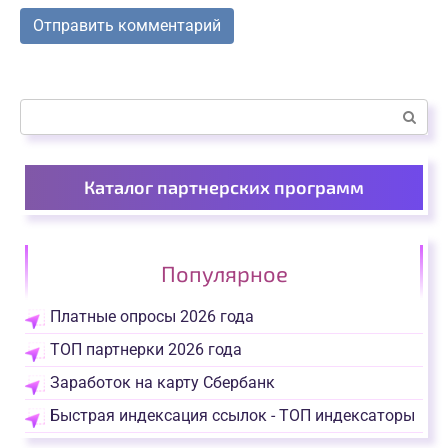
Поиск:
Каталог партнерских программ
Популярное
Платные опросы 2026 года
ТОП партнерки 2026 года
Заработок на карту Сбербанк
Быстрая индексация ссылок - ТОП индексаторы