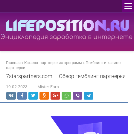
Перейти
к
контенту
Главная
»
Каталог партнерских программ
»
Гемблинг и казино
партнерки
7starspartners.com — Обзор гемблинг партнерки
19.02.2023
Mister-Earn