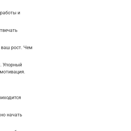
 работы и
отвечать
 ваш рост. Чем
т. Упорный
 мотивация.
приходится
жно начать