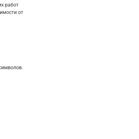
их работ
симости от
 символов.