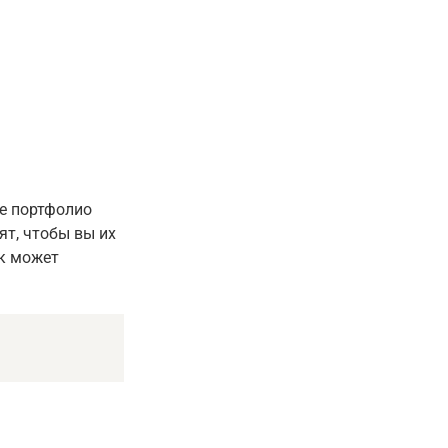
те портфолио
ят, чтобы вы их
ик может