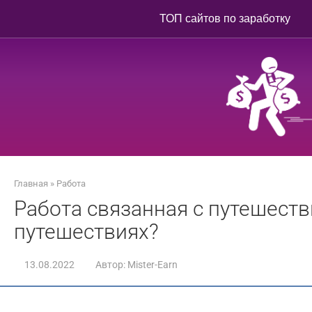
Перейти
ТОП сайтов по заработку
к
контенту
Главная
»
Работа
Работа связанная с путешеств
путешествиях?
13.08.2022
Автор:
Mister-Earn