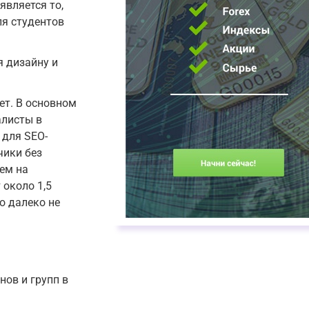
вляется то,
ля студентов
я дизайну и
ет. В основном
алисты в
 для SEO-
чики без
чем на
 около 1,5
о далеко не
нов и групп в