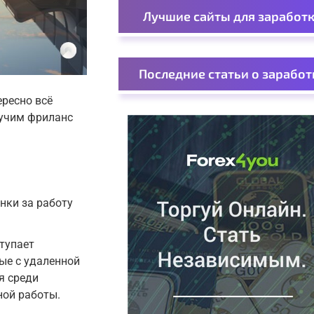
Лучшие сайты для заработ
Последние статьи о заработ
ересно всё
изучим фриланс
нки за работу
тупает
ые с удаленной
я среди
ной работы.