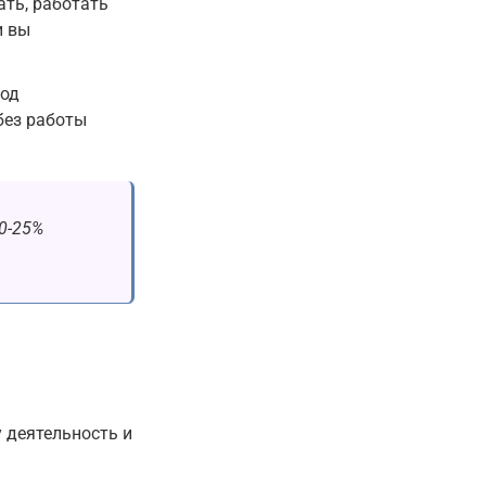
ать, работать
и вы
под
без работы
20-25%
у деятельность и