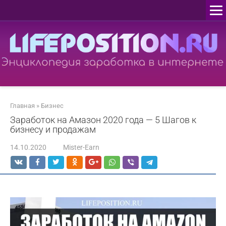
Перейти
к
контенту
Главная
»
Бизнес
Заработок на Амазон 2020 года — 5 Шагов к
бизнесу и продажам
14.10.2020
Mister-Earn