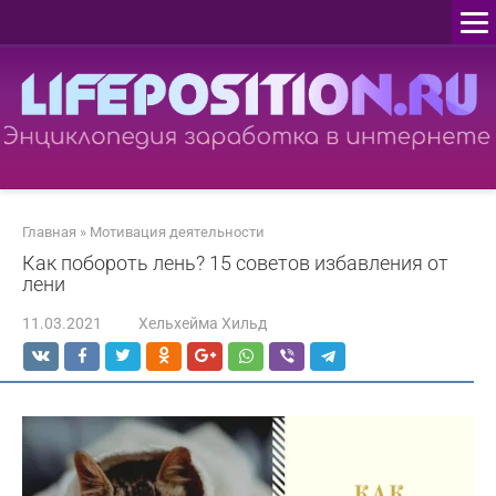
Перейти
к
контенту
Главная
»
Мотивация деятельности
Как побороть лень? 15 советов избавления от
лени
11.03.2021
Хельхейма Хильд